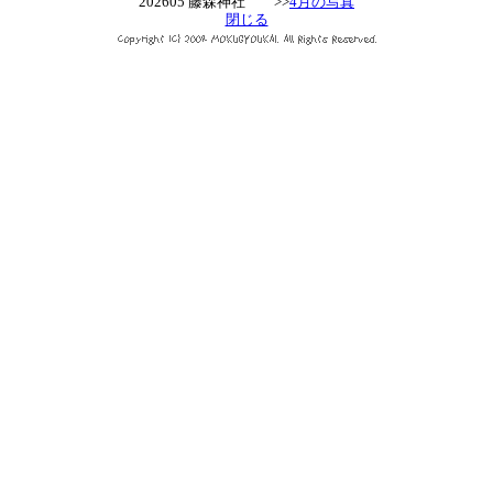
202605 藤森神社 >>
4月の写真
閉じる